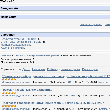
[
Мой сайт
]
Вход на сайт
Меню сайта
Главная страница
Кат
Categories
Строительство ВЛ 0,38-10 кВ
[6]
Строительство ВЛ 35 кВ и выше
[3]
Монтаж оборудования
[3]
Кабельные линии
[3]
Главная
»
Статьи
»
Электромонтажные работы
»
Монтаж оборудования
В категории материалов
:
3
Показано материалов
:
1-3
Сортировать по
:
Дате
·
Названию
·
Рейтингу
·
Комментариям
·
Просмотрам
Сборка электрооборудования на стройплощадке. Как учесть требования НПА?
Монтаж оборудования
|
Просмотров:
592
|
Добавил:
ABK
|
Дата:
13.05.2026
|
Коммента
Греющий кабель. Как его расценить?
Монтаж оборудования
|
Просмотров:
12290
|
Добавил:
ABK
|
Дата:
09.09.2022
|
Коммен
Прокладка кабеля по конструкциям в здании. Какую расценку применить?
Монтаж оборудования
|
Просмотров:
7197
|
Добавил:
ABK
|
Дата:
19.04.2022
|
Коммент