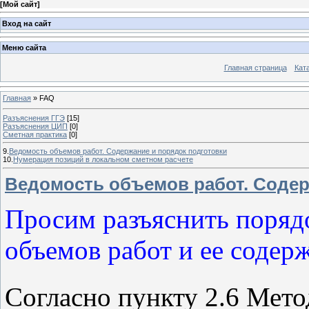
[
Мой сайт
]
Вход на сайт
Меню сайта
Главная страница
Кат
Главная
»
FAQ
Разъяснения ГГЭ
[15]
Разъяснения ЦИП
[0]
Сметная практика
[0]
9.
Ведомость объемов работ. Содержание и порядок подготовки
10.
Нумерация позиций в локальном сметном расчете
Ведомость объемов работ. Содер
Просим разъяснить поряд
объемов работ и ее содер
Согласно пункту 2.6 Мет