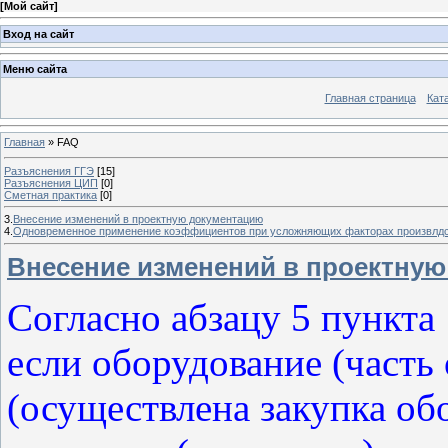
[
Мой сайт
]
Вход на сайт
Меню сайта
Главная страница
Кат
Главная
»
FAQ
Разъяснения ГГЭ
[15]
Разъяснения ЦИП
[0]
Сметная практика
[0]
3.
Внесение изменений в проектную документацию
4.
Одновременное применение коэффициентов при усложняющих факторах произвлдс
Внесение изменений в проектну
Согласно абзацу 5 пункта
если оборудование (часть
(осуществлена закупка об