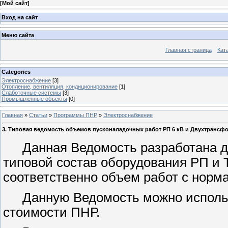
[
Мой сайт
]
Вход на сайт
Меню сайта
Главная страница
Кат
Categories
Электроснабжение
[3]
Отопление, вентиляция, кондиционирование
[1]
Слаботочные системы
[3]
Промышленные объекты
[0]
Главная
»
Статьи
»
Программы ПНР
»
Электроснабжение
3. Типовая ведомость объемов пусконаладочных работ РП 6 кВ и Двухтрансф
Данная Ведомость разработана дл
типовой состав оборудования РП и 
соответственно объем работ с нор
Данную Ведомость можно использ
стоимости ПНР.